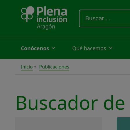
Ir
Buscar
al
por:
contenido
Conócenos
Qué hacemos
Inicio
Publicaciones
Buscador de 
Buscar