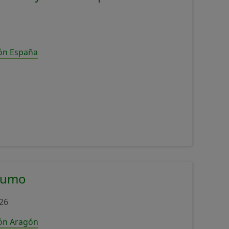
ión España
nsumo
26
ión Aragón