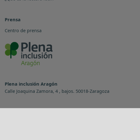
Prensa
Centro de prensa
Plena inclusión Aragón
Calle Joaquina Zamora, 4 , bajos. 50018-Zaragoza
Teléfono:
976 73 85 81
Horario
8:15 a 15:00 horas, de lunes a viernes.