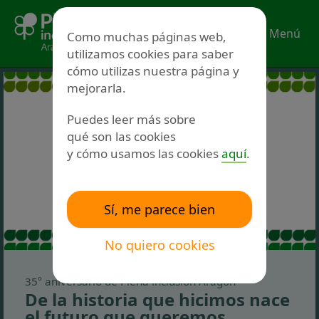
Ir
al
Menú
Como muchas páginas web,
contenido
utilizamos cookies para saber
cómo utilizas nuestra página y
mejorarla.
Puedes leer más sobre
qué son las cookies
y cómo usamos las cookies
aquí
.
Sí, me parece bien
No quiero cookies
35º aniversario de Plena inclusión Aragón
De la historia que hicimos nace
el futuro que queremos