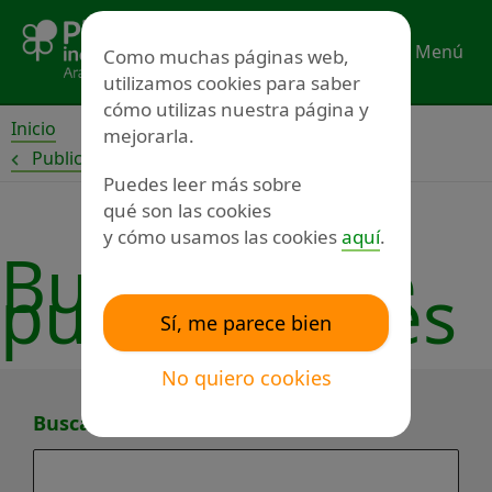
Ir
al
Menú
Como muchas páginas web,
contenido
utilizamos cookies para saber
cómo utilizas nuestra página y
Inicio
mejorarla.
Publicaciones
Puedes leer más sobre
Buscar
qué son las cookies
publicación
y cómo usamos las cookies
aquí
.
Buscador de
publicaciones
Sí, me parece bien
No quiero cookies
Buscar por título o tema