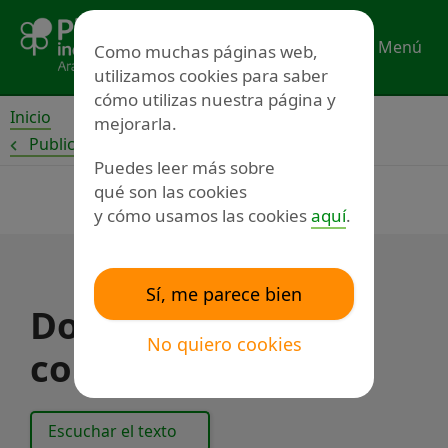
Ir
al
Menú
Como muchas páginas web,
contenido
utilizamos cookies para saber
cómo utilizas nuestra página y
Inicio
mejorarla.
Publicaciones
Puedes leer más sobre
qué son las cookies
y cómo usamos las cookies
aquí
.
Sí, me parece bien
Documento de
No quiero cookies
control de datos
Escuchar el texto