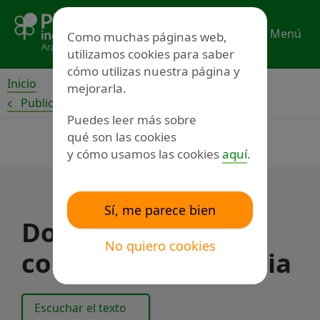
Ir
al
Menú
Como muchas páginas web,
contenido
utilizamos cookies para saber
cómo utilizas nuestra página y
Inicio
mejorarla.
Publicaciones
Puedes leer más sobre
qué son las cookies
y cómo usamos las cookies
aquí
.
Sí, me parece bien
Documento de
No quiero cookies
control de asistencia
Escuchar el texto