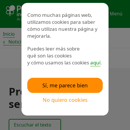
Ir
al
Menú
Como muchas páginas web,
contenido
utilizamos cookies para saber
cómo utilizas nuestra página y
Inicio
mejorarla.
Noticias
Puedes leer más sobre
qué son las cookies
y cómo usamos las cookies
aquí
.
Sí, me parece bien
Preparados para
No quiero cookies
servirle a usted
Escuchar el texto