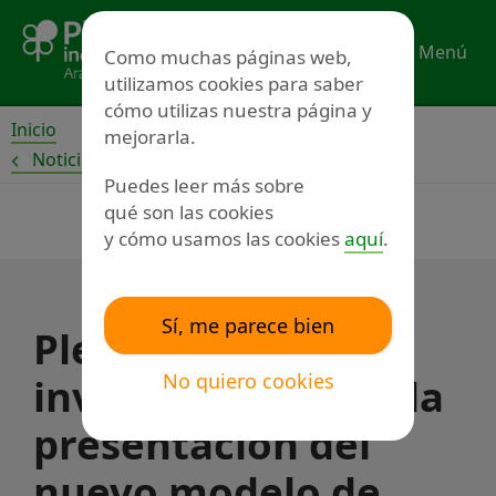
Ir
al
Menú
Como muchas páginas web,
contenido
utilizamos cookies para saber
cómo utilizas nuestra página y
Inicio
mejorarla.
Noticias
Puedes leer más sobre
qué son las cookies
y cómo usamos las cookies
aquí
.
Sí, me parece bien
Plena inclusión te
No quiero cookies
invita a ver online la
presentación del
nuevo modelo de