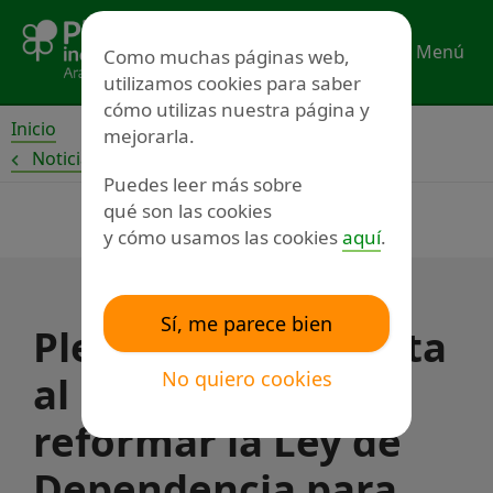
Ir
al
Menú
Como muchas páginas web,
contenido
utilizamos cookies para saber
cómo utilizas nuestra página y
Inicio
mejorarla.
Noticias
Puedes leer más sobre
qué son las cookies
y cómo usamos las cookies
aquí
.
Sí, me parece bien
Plena inclusión insta
No quiero cookies
al Gobierno a
reformar la Ley de
Dependencia para