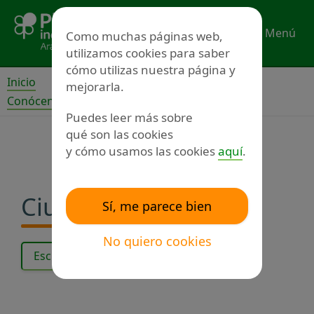
Ir
al
Menú
Como muchas páginas web,
contenido
utilizamos cookies para saber
cómo utilizas nuestra página y
Inicio
mejorarla.
Conócenos
Proyectos
Puedes leer más sobre
qué son las cookies
y cómo usamos las cookies
aquí
.
Ciudadanía plena
Sí, me parece bien
No quiero cookies
Escuchar el texto