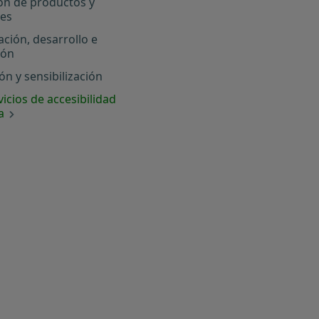
ón de productos y
les
ación, desarrollo e
ión
n y sensibilización
icios de accesibilidad
a