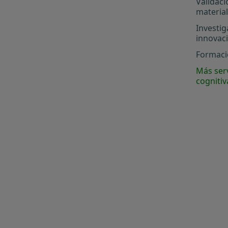
Validaci
materia
Investig
innovac
Formació
Más serv
cognitiv