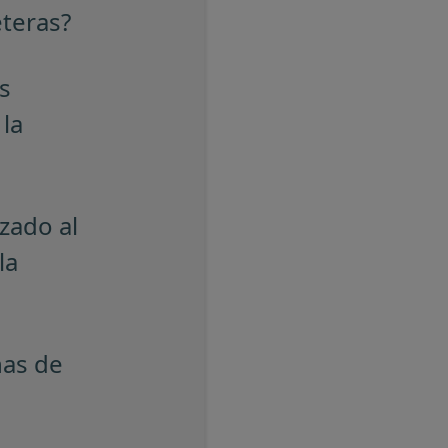
eteras?
s
la
zado al
la
nas de