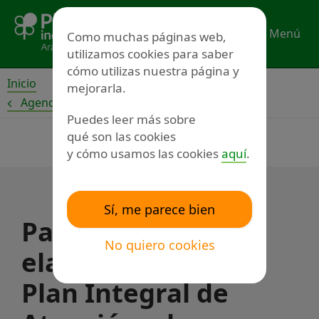
Ir
al
Menú
Como muchas páginas web,
contenido
utilizamos cookies para saber
cómo utilizas nuestra página y
Inicio
mejorarla.
Agenda
Puedes leer más sobre
qué son las cookies
y cómo usamos las cookies
aquí
.
Sí, me parece bien
Participa en la
No quiero cookies
elaboración del II
Plan Integral de