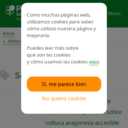
Ir
al
Menú
Como muchas páginas web,
contenido
utilizamos cookies para saber
cómo utilizas nuestra página y
Inicio
mejorarla.
Noticias
Puedes leer más sobre
qué son las cookies
y cómo usamos las cookies
aquí
.
saputo
Sí, me parece bien
No quiero cookies
Harinera ZGZ acoge este
verano una exposición sobre
cultura aragonesa accesible