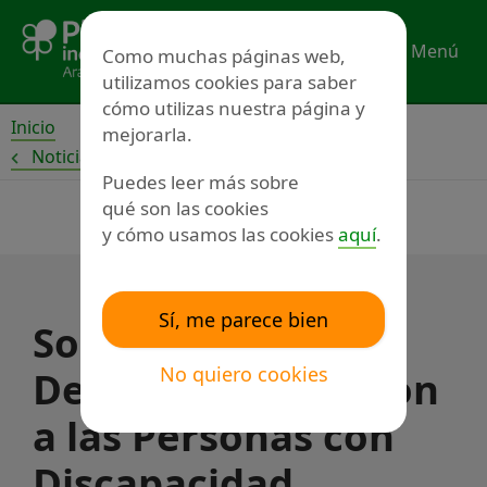
Ir
al
Menú
Como muchas páginas web,
contenido
utilizamos cookies para saber
cómo utilizas nuestra página y
Inicio
mejorarla.
Noticias
Puedes leer más sobre
qué son las cookies
y cómo usamos las cookies
aquí
.
Sí, me parece bien
Sobre la Ley de
No quiero cookies
Derechos y Atencion
a las Personas con
Discapacidad