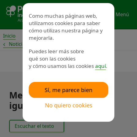
Ir
al
Menú
Como muchas páginas web,
contenido
utilizamos cookies para saber
cómo utilizas nuestra página y
Inicio
mejorarla.
Noticias
Puedes leer más sobre
qué son las cookies
y cómo usamos las cookies
aquí
.
Sí, me parece bien
Mes de marzo por la
igualdad
No quiero cookies
Escuchar el texto