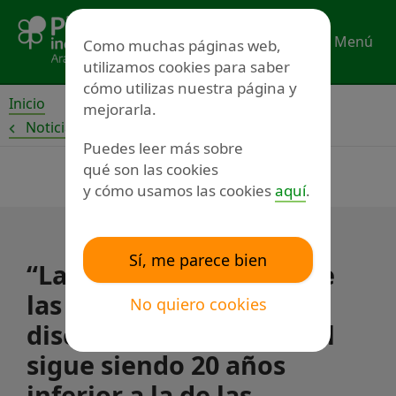
Ir
al
Menú
Como muchas páginas web,
contenido
utilizamos cookies para saber
cómo utilizas nuestra página y
Inicio
mejorarla.
Noticias
Puedes leer más sobre
qué son las cookies
y cómo usamos las cookies
aquí
.
Sí, me parece bien
“La esperanza de vida de
las personas con
No quiero cookies
discapacidad intelectual
sigue siendo 20 años
inferior a la de las