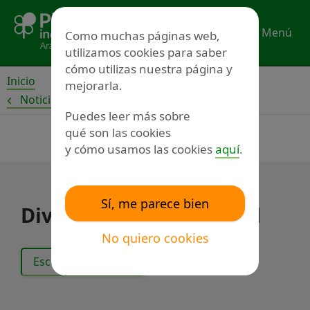
Ir
al
Menú
Como muchas páginas web,
contenido
utilizamos cookies para saber
cómo utilizas nuestra página y
Inicio
mejorarla.
Noticias
Puedes leer más sobre
qué son las cookies
y cómo usamos las cookies
aquí
.
Sí, me parece bien
Diversión en comunidad
No quiero cookies
Escuchar el texto