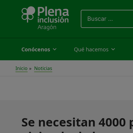
Ir
Buscar
al
por:
contenido
Conócenos
Qué hacemos
Inicio
Noticias
Se necesitan 4000 