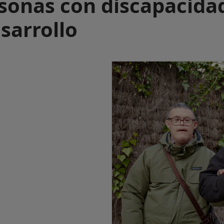
rsonas con discapacida
esarrollo