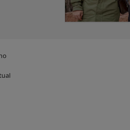
rno
tual