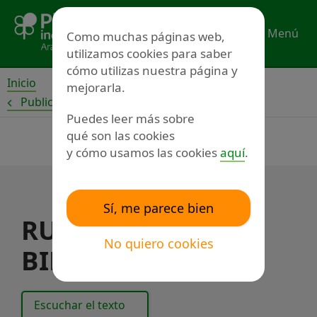
Ir
al
Menú
Como muchas páginas web,
contenido
utilizamos cookies para saber
cómo utilizas nuestra página y
Inicio
mejorarla.
Publicaciones
Puedes leer más sobre
qué son las cookies
y cómo usamos las cookies
aquí
.
Sí, me parece bien
RUTA 1. LA
No quiero cookies
BIBLIOTECA
Escuchar el texto