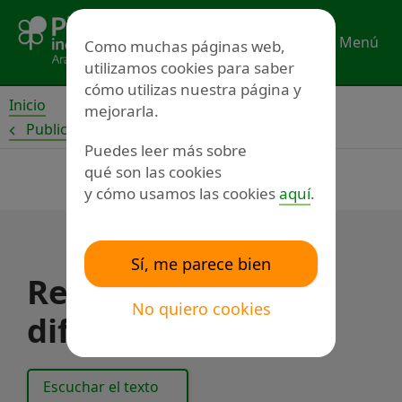
Ir
al
Menú
Como muchas páginas web,
contenido
utilizamos cookies para saber
cómo utilizas nuestra página y
Inicio
mejorarla.
Publicaciones
Puedes leer más sobre
qué son las cookies
y cómo usamos las cookies
aquí
.
Sí, me parece bien
Revista sin
No quiero cookies
diferencias 13
Escuchar el texto