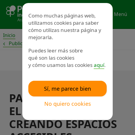
Ir
al
Menú
Como muchas páginas web,
contenido
utilizamos cookies para saber
cómo utilizas nuestra página y
Inicio
mejorarla.
Publicaciones
Puedes leer más sobre
qué son las cookies
y cómo usamos las cookies
aquí
.
Sí, me parece bien
PARTICIPACIÓN EN
No quiero cookies
EL SERVICIO
CREANDO ESPACIOS