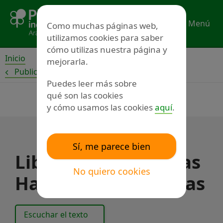
Ir
al
Menú
Como muchas páginas web,
contenido
utilizamos cookies para saber
cómo utilizas nuestra página y
Inicio
mejorarla.
Publicaciones
Puedes leer más sobre
qué son las cookies
y cómo usamos las cookies
aquí
.
Sí, me parece bien
Libros que unen: Las
No quiero cookies
Habichuelas Mágicas
Escuchar el texto