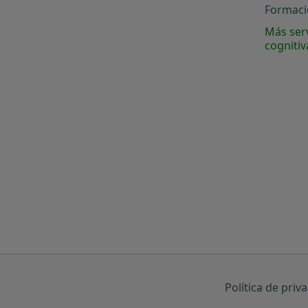
Formació
Más serv
cognitiv
Política de priv