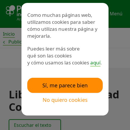
Ir
al
Menú
Como muchas páginas web,
contenido
utilizamos cookies para saber
cómo utilizas nuestra página y
Inicio
mejorarla.
Publicaciones
Puedes leer más sobre
qué son las cookies
y cómo usamos las cookies
aquí
.
Sí, me parece bien
Libro 2. Accesibilidad
No quiero cookies
Cognitiva
Escuchar el texto