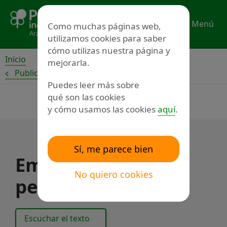
Ir
al
Menú
Como muchas páginas web,
contenido
utilizamos cookies para saber
cómo utilizas nuestra página y
Inicio
mejorarla.
Publicaciones
Puedes leer más sobre
qué son las cookies
y cómo usamos las cookies
aquí
.
Sí, me parece bien
Empresas de las
No quiero cookies
personas
Escuchar el texto