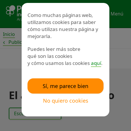
Ir
al
Menú
Como muchas páginas web,
contenido
utilizamos cookies para saber
cómo utilizas nuestra página y
Inicio
mejorarla.
Publicaciones
Puedes leer más sobre
qué son las cookies
y cómo usamos las cookies
aquí
.
Sí, me parece bien
El arte esquemático
No quiero cookies
Escuchar el texto