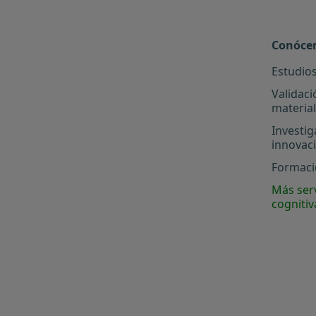
Conóce
Estudios
Validaci
materia
Investig
innovac
Formació
Más serv
cognitiv