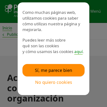
Ir
al
Menú
Como muchas páginas web,
contenido
utilizamos cookies para saber
cómo utilizas nuestra página y
Inicio
mejorarla.
Publicaciones
Puedes leer más sobre
qué son las cookies
y cómo usamos las cookies
aquí
.
Sí, me parece bien
Acuerdo de
No quiero cookies
colaboración con
organización