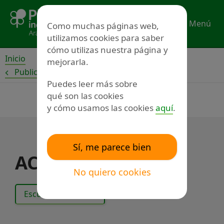
Ir
al
Menú
Como muchas páginas web,
contenido
utilizamos cookies para saber
cómo utilizas nuestra página y
Inicio
mejorarla.
Publicaciones
Puedes leer más sobre
qué son las cookies
y cómo usamos las cookies
aquí
.
Sí, me parece bien
ACTA DE REUNIÓN
No quiero cookies
Escuchar el texto