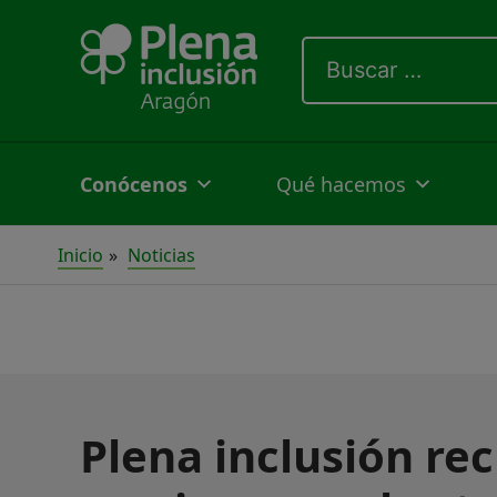
Ir
Buscar
al
por:
contenido
Conócenos
Qué hacemos
Inicio
Noticias
Plena inclusión rec