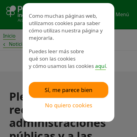
Ir
al
Menú
Como muchas páginas web,
contenido
utilizamos cookies para saber
cómo utilizas nuestra página y
Inicio
mejorarla.
Noticias
Puedes leer más sobre
qué son las cookies
y cómo usamos las cookies
aquí
.
Sí, me parece bien
Plena inclusión
No quiero cookies
reclama a las
administraciones
públicas y a las