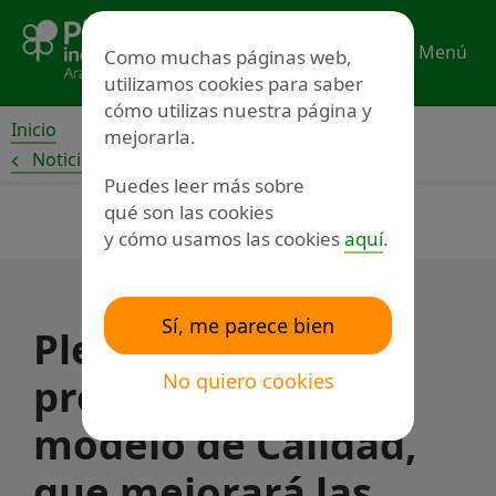
Ir
al
Menú
Como muchas páginas web,
contenido
utilizamos cookies para saber
cómo utilizas nuestra página y
Inicio
mejorarla.
Noticias
Puedes leer más sobre
qué son las cookies
y cómo usamos las cookies
aquí
.
Sí, me parece bien
Plena inclusión
No quiero cookies
presenta su nuevo
modelo de Calidad,
que mejorará las