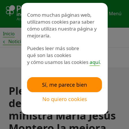
Ir
al
Menú
Como muchas páginas web,
contenido
utilizamos cookies para saber
cómo utilizas nuestra página y
Inicio
mejorarla.
Noticias
Puedes leer más sobre
qué son las cookies
y cómo usamos las cookies
aquí
.
Sí, me parece bien
Plena inclusión
No quiero cookies
demanda a la
ministra María Jesús
Montero la mejora