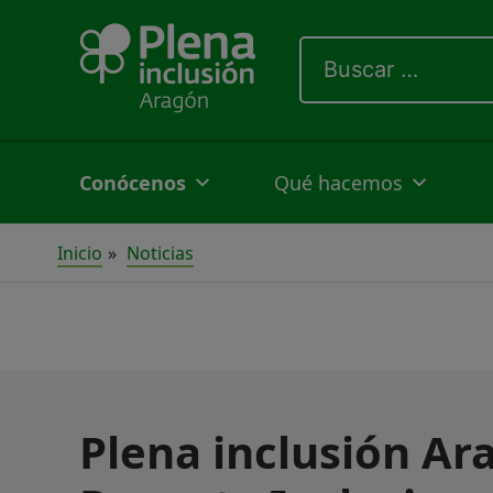
Ir
Buscar
al
por:
contenido
Conócenos
Qué hacemos
Inicio
Noticias
Plena inclusión Ar