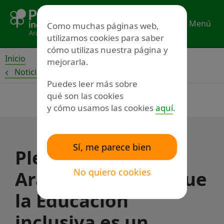
Ir
al
Menú
Como muchas páginas web,
contenido
utilizamos cookies para saber
cómo utilizas nuestra página y
Inicio
mejorarla.
Noticias
Puedes leer más sobre
qué son las cookies
y cómo usamos las cookies
aquí
.
Sí, me parece bien
Plena inclusión
No quiero cookies
Aragón recuerda que
la Educación
inclusiva es un