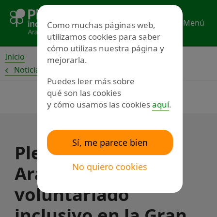
Ir
al
Menú
Como muchas páginas web,
contenido
utilizamos cookies para saber
cómo utilizas nuestra página y
Inicio
mejorarla.
Noticias
Puedes leer más sobre
qué son las cookies
y cómo usamos las cookies
aquí
.
Sí, me parece bien
Plena inclusión
No quiero cookies
Aragón practica el
voluntariado
inclusivo en la Gran