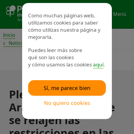
Ir
al
Menú
Como muchas páginas web,
contenido
utilizamos cookies para saber
cómo utilizas nuestra página y
Inicio
mejorarla.
Noticias
Puedes leer más sobre
qué son las cookies
y cómo usamos las cookies
aquí
.
Sí, me parece bien
Plena inclusión
No quiero cookies
Aragón celebra que
se relajen las
restricciones en las