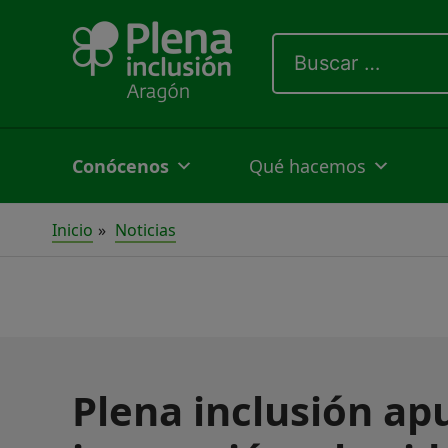
Ir
Buscar
al
por:
contenido
Conócenos
Qué hacemos
Inicio
Noticias
Plena inclusión ap