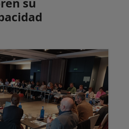
bren su
apacidad