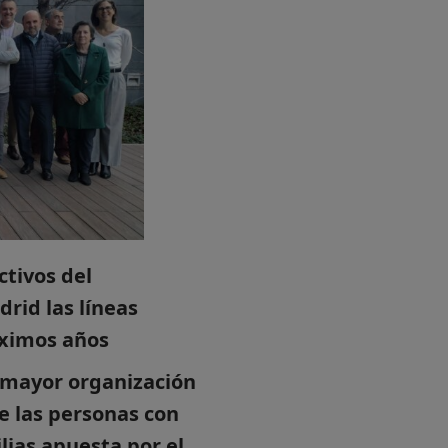
ctivos del
rid las líneas
óximos años
a mayor organización
e las personas con
lias apuesta por el