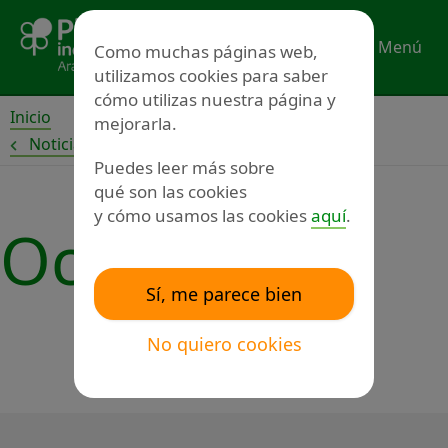
Ir
al
Menú
Como muchas páginas web,
contenido
utilizamos cookies para saber
cómo utilizas nuestra página y
Inicio
mejorarla.
Noticias
Puedes leer más sobre
qué son las cookies
y cómo usamos las cookies
aquí
.
Ocio
Sí, me parece bien
No quiero cookies
←
Anterior