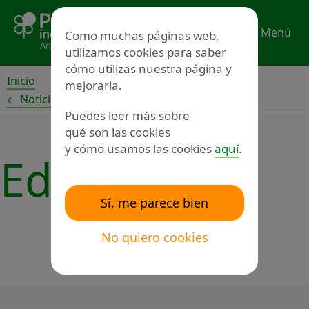
Ir
al
Menú
Como muchas páginas web,
contenido
utilizamos cookies para saber
cómo utilizas nuestra página y
Inicio
mejorarla.
Noticias
Puedes leer más sobre
qué son las cookies
y cómo usamos las cookies
aquí
.
Educación
Sí, me parece bien
No quiero cookies
Siguiente
→