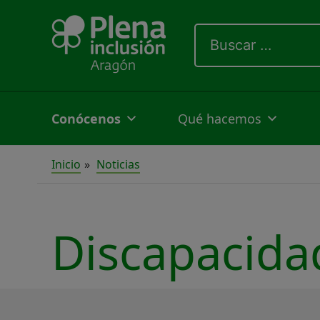
Ir
Buscar
al
por:
contenido
Conócenos
Qué hacemos
Inicio
Noticias
Discapacidad