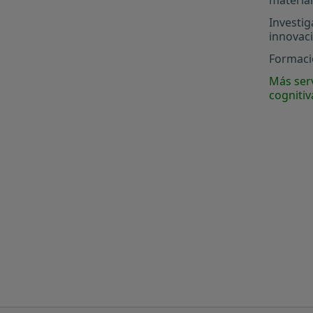
Investig
innovac
Formació
Más serv
cognitiv