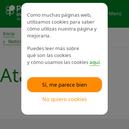
Ir
al
Menú
Como muchas páginas web,
contenido
utilizamos cookies para saber
cómo utilizas nuestra página y
Inicio
mejorarla.
Noticias
Puedes leer más sobre
qué son las cookies
y cómo usamos las cookies
aquí
.
Atadi
Sí, me parece bien
No quiero cookies
Siguiente
→