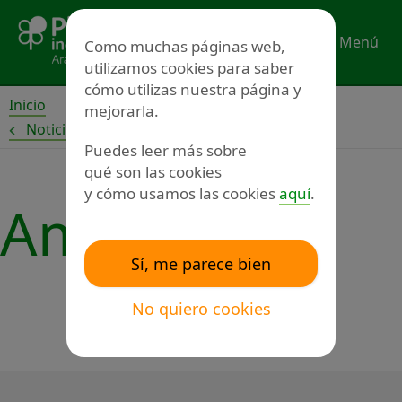
Ir
al
Menú
Como muchas páginas web,
contenido
utilizamos cookies para saber
cómo utilizas nuestra página y
Inicio
mejorarla.
Noticias
Puedes leer más sobre
qué son las cookies
y cómo usamos las cookies
aquí
.
Amibil
Sí, me parece bien
No quiero cookies
←
Anterior
Siguiente
→