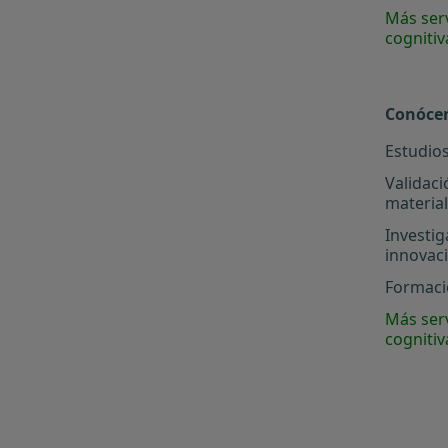
Más serv
cognitiv
Conóce
Estudios
Validaci
materia
Investig
innovac
Formació
Más serv
cognitiv