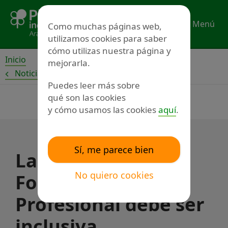
Ir
al
Menú
Como muchas páginas web,
contenido
utilizamos cookies para saber
cómo utilizas nuestra página y
Inicio
mejorarla.
Noticias
Puedes leer más sobre
qué son las cookies
y cómo usamos las cookies
aquí
.
Sí, me parece bien
La nueva ley de
No quiero cookies
Formación
Profesional debe ser
inclusiva