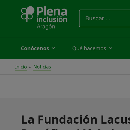
Ir
Buscar
al
por:
contenido
Conócenos
Qué hacemos
Inicio
Noticias
La Fundación Lacus