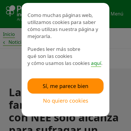
Ir
al
Menú
Como muchas páginas web,
contenido
utilizamos cookies para saber
cómo utilizas nuestra página y
Inicio
mejorarla.
Noticias
Puedes leer más sobre
qué son las cookies
y cómo usamos las cookies
aquí
.
Sí, me parece bien
La ayuda pública a
No quiero cookies
familias con hijos
con NEE solo alcanza
para sufragar un