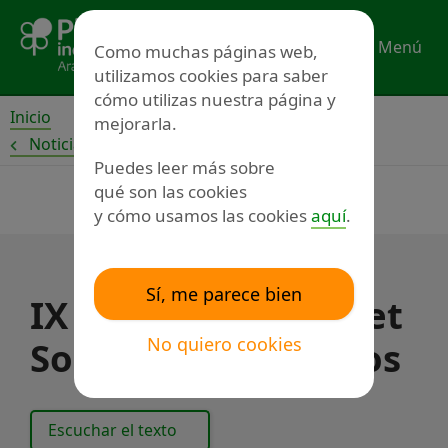
Ir
al
Menú
Como muchas páginas web,
contenido
utilizamos cookies para saber
cómo utilizas nuestra página y
Inicio
mejorarla.
Noticias
Puedes leer más sobre
qué son las cookies
y cómo usamos las cookies
aquí
.
Sí, me parece bien
IX Rastrillo Gourmet
No quiero cookies
Solidario Los Pueyos
Escuchar el texto