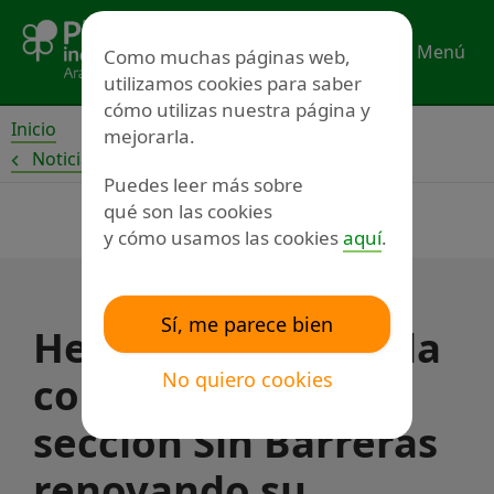
Ir
al
Menú
Como muchas páginas web,
contenido
utilizamos cookies para saber
cómo utilizas nuestra página y
Inicio
mejorarla.
Noticias
Puedes leer más sobre
qué son las cookies
y cómo usamos las cookies
aquí
.
Sí, me parece bien
Heraldo garantiza la
No quiero cookies
continuidad de la
sección Sin Barreras
renovando su