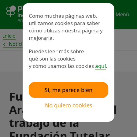
Ir
al
Menú
Como muchas páginas web,
contenido
utilizamos cookies para saber
cómo utilizas nuestra página y
Inicio
mejorarla.
Noticias
Puedes leer más sobre
qué son las cookies
y cómo usamos las cookies
aquí
.
Sí, me parece bien
Fundación Lacus
No quiero cookies
Aragón reconoce el
trabajo de la
Fundación Tutelar