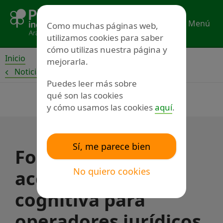
Ir
al
Menú
Como muchas páginas web,
contenido
utilizamos cookies para saber
cómo utilizas nuestra página y
Inicio
mejorarla.
Noticias
Puedes leer más sobre
qué son las cookies
y cómo usamos las cookies
aquí
.
Sí, me parece bien
Formación en
No quiero cookies
accesibilidad
cognitiva para
operadores jurídicos